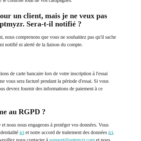
e le contrôle total de vos campagnes.
our un client, mais je ne veux pas 
ptmyzr. Sera-t-il notifié ?
nt, nous comprenons que vous ne souhaitiez pas qu'il sache 
 ni notifié ni alerté de la liaison du compte.
s de carte bancaire lors de votre inscription à l'essai 
 ne vous sera facturé pendant la période d'essai. Si vous 
ous devrez fournir des informations de paiement à ce 
orme au RGPD ?
t nous nous engageons à protéger vos données. Vous 
dentialité 
ici
 et notre accord de traitement des données 
ici
. 
euillez nous contacter à 
support@optmyzr.com
 et nous 