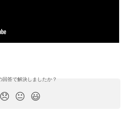
の回答で解決しましたか？
😞
😐
😃